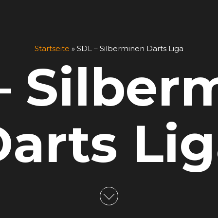
Startseite
»
SDL – Silberminen Darts Liga
– Silber
arts Li