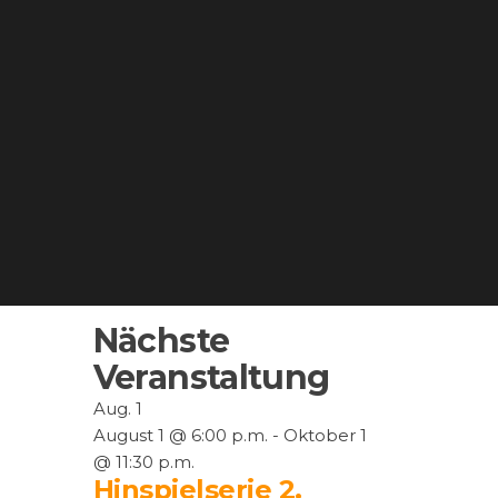
Nächste
Veranstaltung
Aug.
1
August 1 @ 6:00 p.m.
-
Oktober 1
@ 11:30 p.m.
Hinspielserie 2.