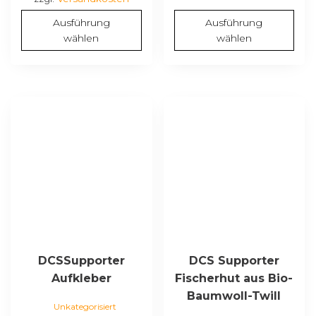
Ausführung
Ausführung
wählen
wählen
Dieses
Dieses
Produkt
Produkt
weist
weist
mehrere
mehrere
Varianten
Varianten
auf.
auf.
Die
Die
Optionen
Optionen
können
können
auf
auf
DCSSupporter
DCS Supporter
der
der
Aufkleber
Fischerhut aus Bio-
Produktseite
Produktseite
Baumwoll-Twill
gewählt
gewählt
Unkategorisiert