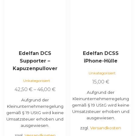
weist
weist
mehrere
mehrere
Varianten
Varianten
auf.
auf.
Die
Die
Optionen
Optionen
können
können
auf
auf
Edelfan DCS
Edelfan DCSS
der
der
Supporter –
iPhone-Hülle
Produktseite
Produktseite
Kapuzenpullover
gewählt
gewählt
Unkategorisiert
werden
werden
Unkategorisiert
15,00
€
42,50
€
–
46,00
€
Aufgrund der
Kleinunternehmerregelung
Aufgrund der
gemäß § 19 UStG wird keine
Kleinunternehmerregelung
Umsatzsteuer erhoben und
gemäß § 19 UStG wird keine
ausgewiesen.
Umsatzsteuer erhoben und
ausgewiesen.
zzgl.
Versandkosten
zzgl.
Versandkosten