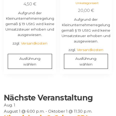
werden
werden
Unkategorisiert
4,50
€
20,00
€
Aufgrund der
Kleinunternehmerregelung
Aufgrund der
gemäß § 19 UStG wird keine
Kleinunternehmerregelung
Umsatzsteuer erhoben und
gemäß § 19 UStG wird keine
ausgewiesen.
Umsatzsteuer erhoben und
ausgewiesen.
zzgl.
Versandkosten
zzgl.
Versandkosten
Ausführung
Ausführung
wählen
wählen
Nächste Veranstaltung
Aug.
1
August 1 @ 6:00 p.m.
-
Oktober 1 @ 11:30 p.m.